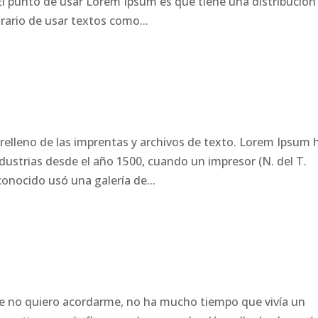
 El punto de usar Lorem Ipsum es que tiene una distribución
rario de usar textos como...
elleno de las imprentas y archivos de texto. Lorem Ipsum 
ndustrias desde el año 1500, cuando un impresor (N. del T.
onocido usó una galería de...
e no quiero acordarme, no ha mucho tiempo que vivía un